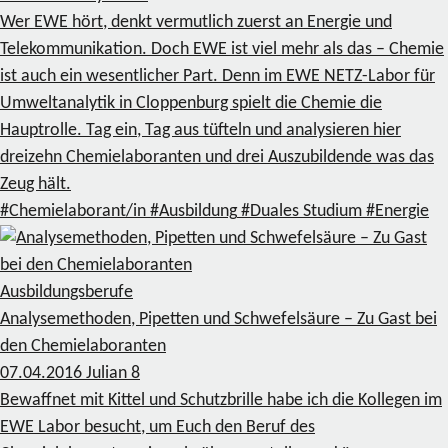
Wer EWE hört, denkt vermutlich zuerst an Energie und
Telekommunikation. Doch EWE ist viel mehr als das – Chemie
ist auch ein wesentlicher Part. Denn im EWE NETZ-Labor für
Umweltanalytik in Cloppenburg spielt die Chemie die
Hauptrolle. Tag ein, Tag aus tüfteln und analysieren hier
dreizehn Chemielaboranten und drei Auszubildende was das
Zeug hält.
#Chemielaborant/in
#Ausbildung
#Duales Studium
#Energie
Ausbildungsberufe
Analysemethoden, Pipetten und Schwefelsäure – Zu Gast bei
den Chemielaboranten
07.04.2016
Julian
8
Bewaffnet mit Kittel und Schutzbrille habe ich die Kollegen im
EWE Labor besucht, um Euch den Beruf des