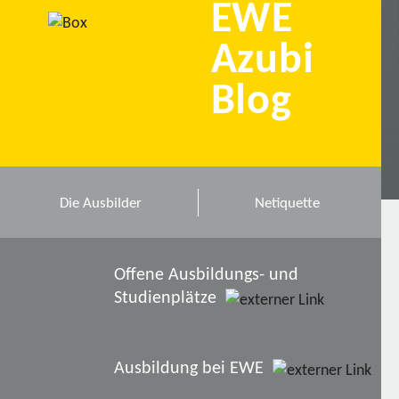
EWE
Azubi
Blog
Die Ausbilder
Netiquette
Offene Ausbildungs- und
Studienplätze
Ausbildung bei EWE