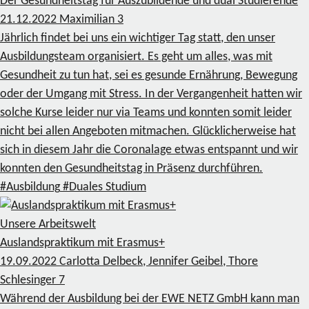
Der Gesundheitstag für Auszubildende und dual Studierende
21.12.2022
Maximilian
3
Jährlich findet bei uns ein wichtiger Tag statt, den unser
Ausbildungsteam organisiert. Es geht um alles, was mit
Gesundheit zu tun hat, sei es gesunde Ernährung, Bewegung
oder der Umgang mit Stress. In der Vergangenheit hatten wir
solche Kurse leider nur via Teams und konnten somit leider
nicht bei allen Angeboten mitmachen. Glücklicherweise hat
sich in diesem Jahr die Coronalage etwas entspannt und wir
konnten den Gesundheitstag in Präsenz durchführen.
#Ausbildung
#Duales Studium
Unsere Arbeitswelt
Auslandspraktikum mit Erasmus+
19.09.2022
Carlotta Delbeck, Jennifer Geibel, Thore
Schlesinger
7
Während der Ausbildung bei der EWE NETZ GmbH kann man