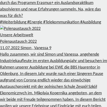
durch das Programm Erasmus+ ein Auslandspraktikum
absolvieren und neue Erfahrungen sammeln. Na, wäre das
was für dich?
#Weiterbildung
#Energie
#Telekommunikation
#Ausbildung
Unsere Arbeitswelt
Polenaustausch 2022
11.07.2022
Simon , Vanessa
9
Hallo zusammen, wir sind Simon und Vanessa, angehende
Industriekaufleute im ersten Ausbildungsjahr und besuchen im
Rahmen unserer Ausbildung bei EWE die BBS Haarentor in
Oldenburg. In diesem Jahr wurde nach einer längeren Pause
aufgrund von Corona endlich wieder das einwöchige
Austauschprojekt mit der polnischen Schule Zespół Szkół
Ekonomicznych im. Mikołaja Kopernika angeboten, an dem
wir beide mit Freude teilgenommen haben. In diesem Bericht
wollen wir unsere Erlebnisse und Eindrücke mit euch teilen.