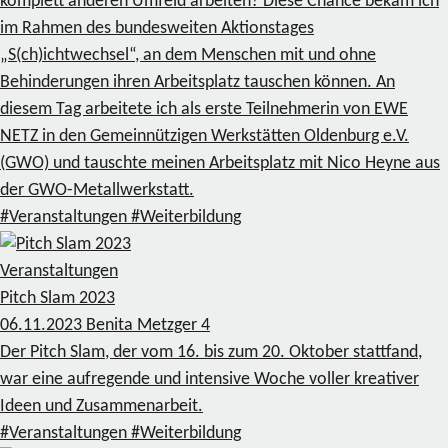
komplett anderen Umfeld arbeiten? Diese Chance bekam ich
im Rahmen des bundesweiten Aktionstages
„S(ch)ichtwechsel“, an dem Menschen mit und ohne
Behinderungen ihren Arbeitsplatz tauschen können. An
diesem Tag arbeitete ich als erste Teilnehmerin von EWE
NETZ in den Gemeinnützigen Werkstätten Oldenburg e.V.
(GWO) und tauschte meinen Arbeitsplatz mit Nico Heyne aus
der GWO-Metallwerkstatt.
#Veranstaltungen
#Weiterbildung
Veranstaltungen
Pitch Slam 2023
06.11.2023
Benita Metzger
4
Der Pitch Slam, der vom 16. bis zum 20. Oktober stattfand,
war eine aufregende und intensive Woche voller kreativer
Ideen und Zusammenarbeit.
#Veranstaltungen
#Weiterbildung