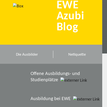
EWE
Azubi
Blog
Die Ausbilder
Netiquette
Offene Ausbildungs- und
Studienplätze
Ausbildung bei EWE