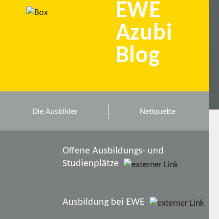
EWE
Azubi
Blog
Die Ausbilder
Netiquette
Offene Ausbildungs- und
Studienplätze
Ausbildung bei EWE