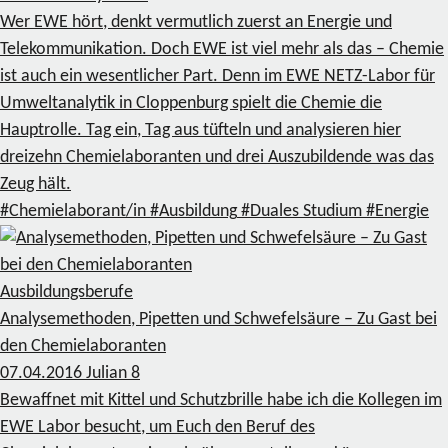
Wer EWE hört, denkt vermutlich zuerst an Energie und
Telekommunikation. Doch EWE ist viel mehr als das – Chemie
ist auch ein wesentlicher Part. Denn im EWE NETZ-Labor für
Umweltanalytik in Cloppenburg spielt die Chemie die
Hauptrolle. Tag ein, Tag aus tüfteln und analysieren hier
dreizehn Chemielaboranten und drei Auszubildende was das
Zeug hält.
#Chemielaborant/in
#Ausbildung
#Duales Studium
#Energie
Ausbildungsberufe
Analysemethoden, Pipetten und Schwefelsäure – Zu Gast bei
den Chemielaboranten
07.04.2016
Julian
8
Bewaffnet mit Kittel und Schutzbrille habe ich die Kollegen im
EWE Labor besucht, um Euch den Beruf des