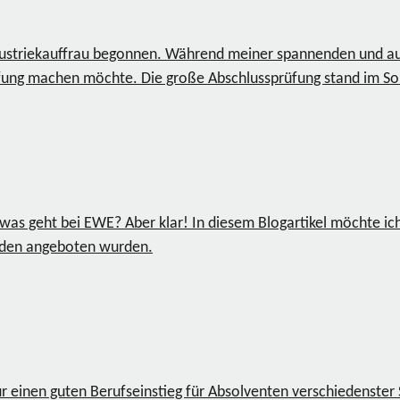
dustriekauffrau begonnen. Während meiner spannenden und auf
Prüfung machen möchte. Die große Abschlussprüfung stand im 
sowas geht bei EWE? Aber klar! In diesem Blogartikel möchte i
enden angeboten wurden.
einen guten Berufseinstieg für Absolventen verschiedenster St