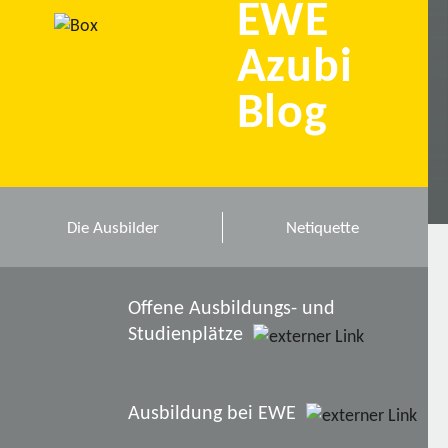
EWE
Azubi
Blog
Die Ausbilder
Netiquette
Offene Ausbildungs- und
Studienplätze
Ausbildung bei EWE