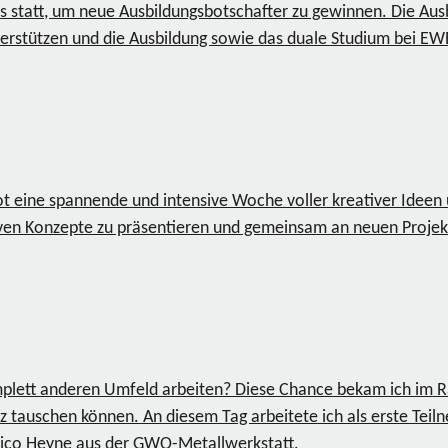
statt, um neue Ausbildungsbotschafter zu gewinnen. Die Ausb
erstützen und die Ausbildung sowie das duale Studium bei EW
, bot eine spannende und intensive Woche voller kreativer Ide
en Konzepte zu präsentieren und gemeinsam an neuen Projekt
omplett anderen Umfeld arbeiten? Diese Chance bekam ich im 
 tauschen können. An diesem Tag arbeitete ich als erste Te
Nico Heyne aus der GWO-Metallwerkstatt.