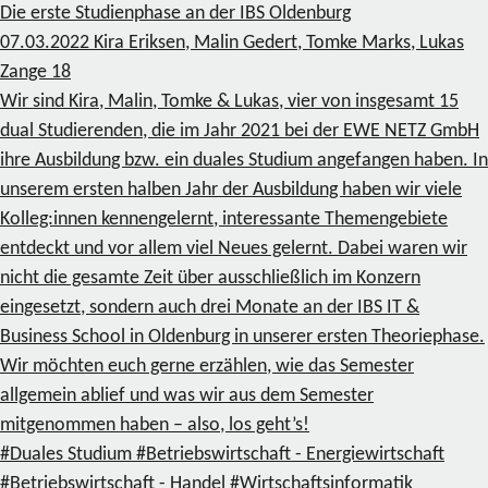
Die erste Studienphase an der IBS Oldenburg
07.03.2022
Kira Eriksen, Malin Gedert, Tomke Marks, Lukas
Zange
18
Wir sind Kira, Malin, Tomke & Lukas, vier von insgesamt 15
dual Studierenden, die im Jahr 2021 bei der EWE NETZ GmbH
ihre Ausbildung bzw. ein duales Studium angefangen haben. In
unserem ersten halben Jahr der Ausbildung haben wir viele
Kolleg:innen kennengelernt, interessante Themengebiete
entdeckt und vor allem viel Neues gelernt. Dabei waren wir
nicht die gesamte Zeit über ausschließlich im Konzern
eingesetzt, sondern auch drei Monate an der IBS IT &
Business School in Oldenburg in unserer ersten Theoriephase.
Wir möchten euch gerne erzählen, wie das Semester
allgemein ablief und was wir aus dem Semester
mitgenommen haben – also, los geht’s!
#Duales Studium
#Betriebswirtschaft - Energiewirtschaft
#Betriebswirtschaft - Handel
#Wirtschaftsinformatik