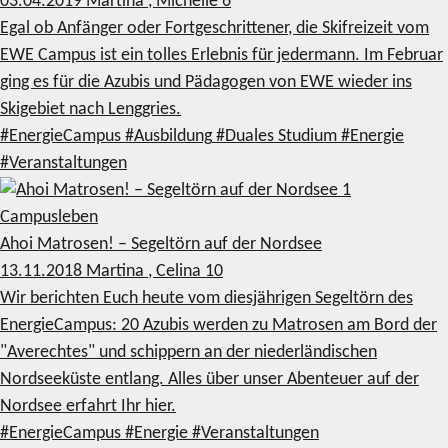
03.04.2019
Martina , Michelle
6
Egal ob Anfänger oder Fortgeschrittener, die Skifreizeit vom
EWE Campus ist ein tolles Erlebnis für jedermann. Im Februar
ging es für die Azubis und Pädagogen von EWE wieder ins
Skigebiet nach Lenggries.
#EnergieCampus
#Ausbildung
#Duales Studium
#Energie
#Veranstaltungen
1
Campusleben
Ahoi Matrosen! – Segeltörn auf der Nordsee
13.11.2018
Martina , Celina
10
Wir berichten Euch heute vom diesjährigen Segeltörn des
EnergieCampus: 20 Azubis werden zu Matrosen am Bord der
"Averechtes" und schippern an der niederländischen
Nordseeküste entlang. Alles über unser Abenteuer auf der
Nordsee erfahrt Ihr hier.
#EnergieCampus
#Energie
#Veranstaltungen