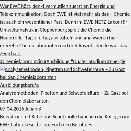
Wer EWE hört, denkt vermutlich zuerst an Energie und
Telekommunikation. Doch EWE ist viel mehr als das – Chemie
ist auch ein wesentlicher Part. Denn im EWE NETZ-Labor für
Umweltanalytik in Cloppenburg spielt die Chemie die
Hauptrolle. Tag ein, Tag aus tüfteln und analysieren hier
dreizehn Chemielaboranten und drei Auszubildende was das
Zeug hält.
#Chemielaborant/in
#Ausbildung
#Duales Studium
#Energie
Ausbildungsberufe
Analysemethoden, Pipetten und Schwefelsäure – Zu Gast bei
den Chemielaboranten
07.04.2016
Julian
8
Bewaffnet mit Kittel und Schutzbrille habe ich die Kollegen im
EWE Labor besucht, um Euch den Beruf des