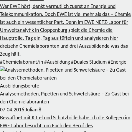
Wer EWE hört, denkt vermutlich zuerst an Energie und
Telekommunikation. Doch EWE ist viel mehr als das – Chemie
ist auch ein wesentlicher Part. Denn im EWE NETZ-Labor für
Umweltanalytik in Cloppenburg spielt die Chemie die
Hauptrolle. Tag ein, Tag aus tüfteln und analysieren hier
dreizehn Chemielaboranten und drei Auszubildende was das
Zeug hält.
#Chemielaborant/in
#Ausbildung
#Duales Studium
#Energie
Ausbildungsberufe
Analysemethoden, Pipetten und Schwefelsäure – Zu Gast bei
den Chemielaboranten
07.04.2016
Julian
8
Bewaffnet mit Kittel und Schutzbrille habe ich die Kollegen im
EWE Labor besucht, um Euch den Beruf des