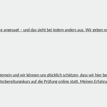
e angesagt – und das sieht bei jedem anders aus. Wir geben eu
ngemein und wir können uns glücklich schätzen, dass wir hier b
rbereitungskurs auf die Prüfung online statt. Meinen Erfahrung