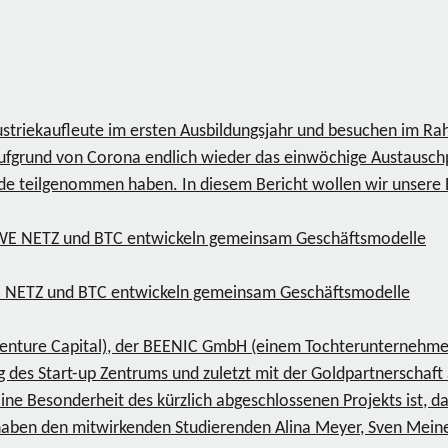
striekaufleute im ersten Ausbildungsjahr und besuchen im Ra
ufgrund von Corona endlich wieder das einwöchige Austauschp
de teilgenommen haben. In diesem Bericht wollen wir unsere E
WE NETZ und BTC entwickeln gemeinsam Geschäftsmodelle
 Venture Capital), der BEENIC GmbH (einem Tochterunternehm
 des Start-up Zentrums und zuletzt mit der Goldpartnerschaft 
ne Besonderheit des kürzlich abgeschlossenen Projekts ist, d
aben den mitwirkenden Studierenden Alina Meyer, Sven Mein