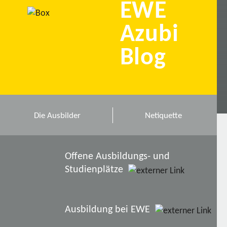
EWE
Azubi
Blog
Die Ausbilder
Netiquette
Offene Ausbildungs- und
Studienplätze
Ausbildung bei EWE