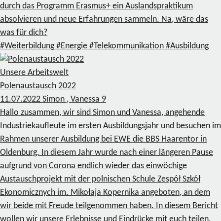
durch das Programm Erasmus+ ein Auslandspraktikum
absolvieren und neue Erfahrungen sammeln. Na, wäre das
was für dich?
#Weiterbildung
#Energie
#Telekommunikation
#Ausbildung
Unsere Arbeitswelt
Polenaustausch 2022
11.07.2022
Simon , Vanessa
9
Hallo zusammen, wir sind Simon und Vanessa, angehende
Industriekaufleute im ersten Ausbildungsjahr und besuchen im
Rahmen unserer Ausbildung bei EWE die BBS Haarentor in
Oldenburg. In diesem Jahr wurde nach einer längeren Pause
aufgrund von Corona endlich wieder das einwöchige
Austauschprojekt mit der polnischen Schule Zespół Szkół
Ekonomicznych im. Mikołaja Kopernika angeboten, an dem
wir beide mit Freude teilgenommen haben. In diesem Bericht
wollen wir unsere Erlebnisse und Eindrücke mit euch teilen.