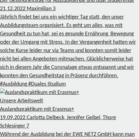
Der Gesundheitstag für Auszubildende und dual Studierende
21.12.2022
Maximilian
3
Jährlich findet bei uns ein wichtiger Tag statt, den unser
Ausbildungsteam organisiert. Es geht um alles, was mit
Gesundheit zu tun hat, sei es gesunde Ernährung, Bewegung
oder der Umgang mit Stress. In der Vergangenheit hatten wir
solche Kurse leider nur via Teams und konnten somit leider
nicht bei allen Angeboten mitmachen. Glücklicherweise hat
sich in diesem Jahr die Coronalage etwas entspannt und wir
konnten den Gesundheitstag in Präsenz durchführen.
#Ausbildung
#Duales Studium
Unsere Arbeitswelt
Auslandspraktikum mit Erasmus+
19.09.2022
Carlotta Delbeck, Jennifer Geibel, Thore
Schlesinger
7
Während der Ausbildung bei der EWE NETZ GmbH kann man