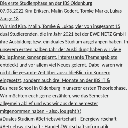
Die erste Studienphase an der IBS Oldenburg
07.03.2022
Kira Eriksen, Malin Gedert, Tomke Marks, Lukas
Zange
18
Wir sind Kira, Malin, Tomke & Lukas, vier von insgesamt 15
dual Studierenden, die im Jahr 2021 bei der EWE NETZ GmbH
ihre Ausbildung bzw. ein duales Studium angefangen haben. In
unserem ersten halben Jahr der Ausbildung haben wir viele
Kolleg:innen kennengelernt, interessante Themengebiete
entdeckt und vor allem viel Neues gelernt. Dabei waren wir
nicht die gesamte Zeit über ausschließlich im Konzern
eingesetzt, sondern auch drei Monate an der IBS IT &
Business School in Oldenburg in unserer ersten Theoriephase.
Wir möchten euch gerne erzählen, wie das Semester
allgemein ablief und was wir aus dem Semester
mitgenommen haben – also, los geht’s!
#Duales Studium
#Betriebswirtschaft - Energiewirtschaft
#Betriebswirtschaft - Handel
#Wirtschaftsinformatik