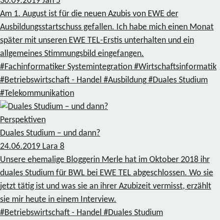
30.09.2019
Jan
5
Am 1. August ist für die neuen Azubis von EWE der
Ausbildungsstartschuss gefallen. Ich habe mich einen Monat
später mit unseren EWE TEL-Erstis unterhalten und ein
allgemeines Stimmungsbild eingefangen.
#Fachinformatiker Systemintegration
#Wirtschaftsinformatik
#Betriebswirtschaft - Handel
#Ausbildung
#Duales Studium
#Telekommunikation
Perspektiven
Duales Studium – und dann?
24.06.2019
Lara
8
Unsere ehemalige Bloggerin Merle hat im Oktober 2018 ihr
duales Studium für BWL bei EWE TEL abgeschlossen. Wo sie
jetzt tätig ist und was sie an ihrer Azubizeit vermisst, erzählt
sie mir heute in einem Interview.
#Betriebswirtschaft - Handel
#Duales Studium