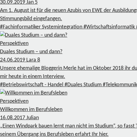
30.09.2019
Jan
5
Am 1. August ist für die neuen Azubis von EWE der Ausbildung
Stimmungsbild eingefangen.
#Fachinformatiker Systemintegration
#Wirtschaftsinformatik
Perspektiven
Duales Studium – und dann?
24.06.2019
Lara
8
Unsere ehemalige Bloggerin Merle hat im Oktober 2018 ihr dual
mir heute in einem Interview.
#Betriebswirtschaft - Handel
#Duales Studium
#Telekommunik
Perspektiven
Willkommen im Berufsleben
16.08.2017
Julian
„Einen Windpark bauen lernt man nicht im Studium“, so fasst
seinem Übergang ins Berufsleben erfahrt Ihr hier.