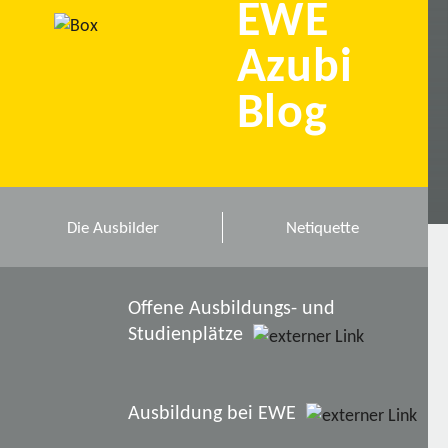
EWE
Azubi
Blog
Die Ausbilder
Netiquette
Offene Ausbildungs- und
Studienplätze
Ausbildung bei EWE