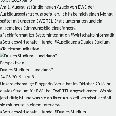
30.09.2019
Jan
5
Am 1. August ist für die neuen Azubis von EWE der
Ausbildungsstartschuss gefallen. Ich habe mich einen Monat
später mit unseren EWE TEL-Erstis unterhalten und ein
allgemeines Stimmungsbild eingefangen.
#Fachinformatiker Systemintegration
#Wirtschaftsinformatik
#Betriebswirtschaft - Handel
#Ausbildung
#Duales Studium
#Telekommunikation
Perspektiven
Duales Studium – und dann?
24.06.2019
Lara
8
Unsere ehemalige Bloggerin Merle hat im Oktober 2018 ihr
duales Studium für BWL bei EWE TEL abgeschlossen. Wo sie
jetzt tätig ist und was sie an ihrer Azubizeit vermisst, erzählt
sie mir heute in einem Interview.
#Betriebswirtschaft - Handel
#Duales Studium