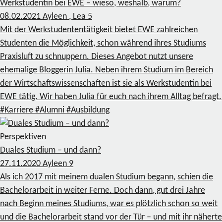
Werkstudentin bei EWE – wieso, weshalb, warum?
08.02.2021
Ayleen , Lea
5
Mit der Werkstudententätigkeit bietet EWE zahlreichen
Studenten die Möglichkeit, schon während ihres Studiums
Praxisluft zu schnuppern. Dieses Angebot nutzt unsere
ehemalige Bloggerin Julia. Neben ihrem Studium im Bereich
der Wirtschaftswissenschaften ist sie als Werkstudentin bei
EWE tätig. Wir haben Julia für euch nach ihrem Alltag befragt.
#Karriere
#Alumni
#Ausbildung
Perspektiven
Duales Studium – und dann?
27.11.2020
Ayleen
9
Als ich 2017 mit meinem dualen Studium begann, schien die
Bachelorarbeit in weiter Ferne. Doch dann, gut drei Jahre
nach Beginn meines Studiums, war es plötzlich schon so weit
und die Bachelorarbeit stand vor der Tür – und mit ihr näherte