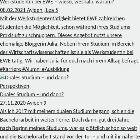
Werkstudentin bei EWE – wieso, weshalb, warum?
08.02.2021
Ayleen , Lea
5
Mit der Werkstudententätigkeit bietet EWE zahlreichen
Studenten die Möglichkeit, schon während ihres Studiums
Praxisluft zu schnuppern. Dieses Angebot nutzt unsere
ehemalige Bloggerin Julia. Neben ihrem Studium im Bereich
der Wirtschaftswissenschaften ist sie als Werkstudentin bei
EWE tätig. Wir haben Julia für euch nach ihrem Alltag befragt.
#Karriere
#Alumni
#Ausbildung
Perspektiven
Duales Studium – und dann?
27.11.2020
Ayleen
9
Als ich 2017 mit meinem dualen Studium begann, schien die
Bachelorarbeit in weiter Ferne. Doch dann, gut drei Jahre
nach Beginn meines Studiums, war es plötzlich schon so weit
und die Bachelorarbeit stand vor der Tür – und mit ihr näherte