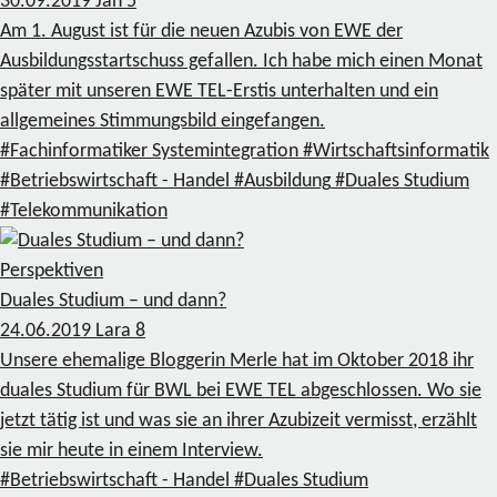
30.09.2019
Jan
5
Am 1. August ist für die neuen Azubis von EWE der
Ausbildungsstartschuss gefallen. Ich habe mich einen Monat
später mit unseren EWE TEL-Erstis unterhalten und ein
allgemeines Stimmungsbild eingefangen.
#Fachinformatiker Systemintegration
#Wirtschaftsinformatik
#Betriebswirtschaft - Handel
#Ausbildung
#Duales Studium
#Telekommunikation
Perspektiven
Duales Studium – und dann?
24.06.2019
Lara
8
Unsere ehemalige Bloggerin Merle hat im Oktober 2018 ihr
duales Studium für BWL bei EWE TEL abgeschlossen. Wo sie
jetzt tätig ist und was sie an ihrer Azubizeit vermisst, erzählt
sie mir heute in einem Interview.
#Betriebswirtschaft - Handel
#Duales Studium