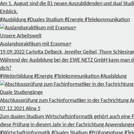
Am 1. August sind die 81 neuen Auszubildenden und dual Stud
Einblick.
#Ausbildung
#Duales Studium
#Energie
#Telekommunikation
Unsere Arbeitswelt
Auslandspraktikum mit Erasmus+
19.09.2022
Carlotta Delbeck, Jennifer Geibel, Thore Schlesin
Während der Ausbildung bei der EWE NETZ GmbH kann man du
dich?
#Weiterbildung
#Energie
#Telekommunikation
#Ausbildung
Duale Studiengänge
Abschlussprüfung zum Fachinformatiker in der Fachrichtung
07.12.2021
Alina
5
Zum dualen Studium Wirtschaftsinformatik gehört auch eine Pr
diese Prüfung in diesem Jahr in der Fachrichtung Anwendungs
#Wirtschaftsinformatik
#Duales Studium
#Prüfungsphase
#Te