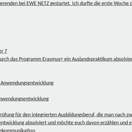
ierenden bei EWE NETZ gestartet. Ich durfte die erste Woche 
ger
7
rch das Programm Erasmus+ ein Auslandspraktikum absolvier
 Anwendungsentwicklung
üfung für den integrierten Ausbildungsberuf, die man nach zw
entwicklung absolviert und möchte euch davon erzählen und ei
lekommunikation