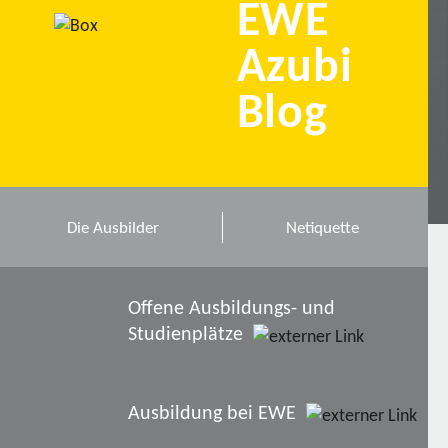
EWE
Azubi
Blog
Die Ausbilder
Netiquette
Offene Ausbildungs- und
Studienplätze
Ausbildung bei EWE